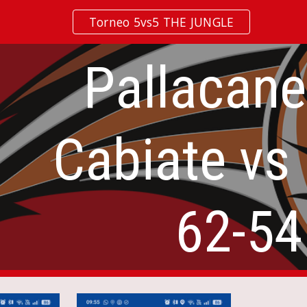
Torneo 5vs5 THE JUNGLE
ip to main content
Skip to navigat
Pallacane
Cabiate vs
62-54