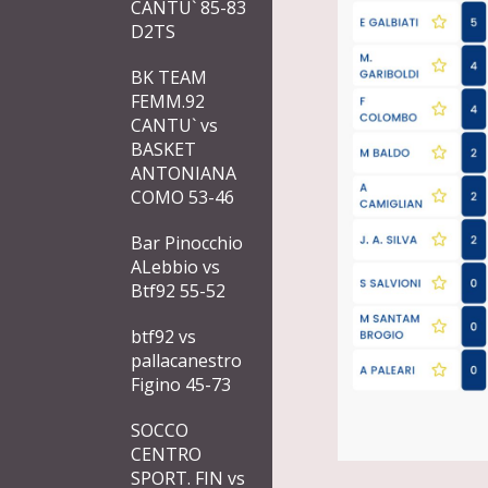
CANTU` 85-83
D2TS
BK TEAM
FEMM.92
CANTU` vs
BASKET
ANTONIANA
COMO 53-46
Bar Pinocchio
ALebbio vs
Btf92 55-52
btf92 vs
pallacanestro
Figino 45-73
SOCCO
CENTRO
SPORT. FIN vs