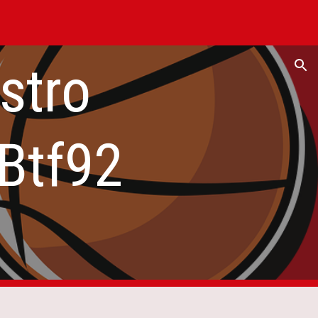
ion
stro
 Btf92