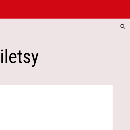
ion
iletsy