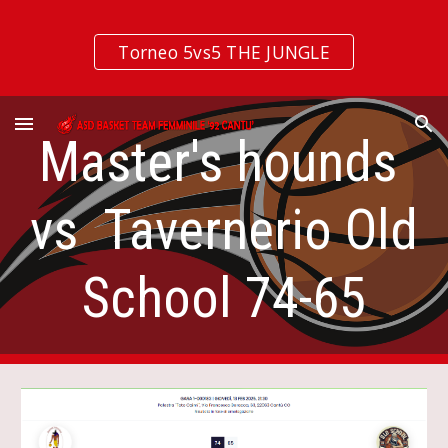
Skip to main content
Skip to navigation
Torneo 5vs5 THE JUNGLE
Master's hounds
vs Tavernerio Old
School 74-65