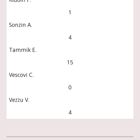
1
Sonzin A.
4
Tammik E.
15
Vescovi C.
0
Vezzu V.
4