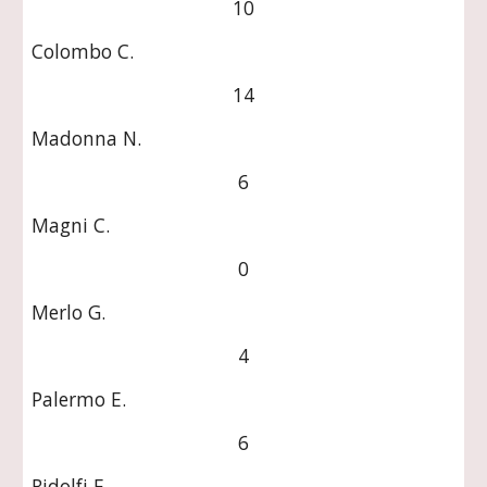
10
Colombo C.
14
Madonna N.
6
Magni C.
0
Merlo G.
4
Palermo E.
6
Ridolfi F.