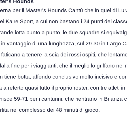
ter's Hounds
sterna per il Master's Hounds Cantù che in quel di Lu
el Kaire Sport, a cui non bastano i 24 punti del clas
grande lotta punto a punto, le due squadre si equiva
in vantaggio di una lunghezza, sul 29-30 in Largo Cad
, faticano a tenere la scia dei rossi ospiti, che lent
alla fine per i viaggianti, che il meglio lo griffano ne
n tiene botta, affondo conclusivo molto incisivo e co
 referto quasi tutto il proprio roster, con tre atleti in
finisce 59-71 per i canturini, che rientrano in Brianza
artita nel complesso dei 48 minuti di gioco.