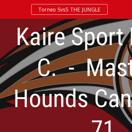
Torneo 5vs5 THE JUNGLE
ip to main content
Skip to navigat
Kaire Sport 
C. - Mast
Hounds Cant
71