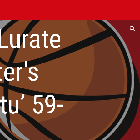
ion
Lurate
er's
u’ 59-