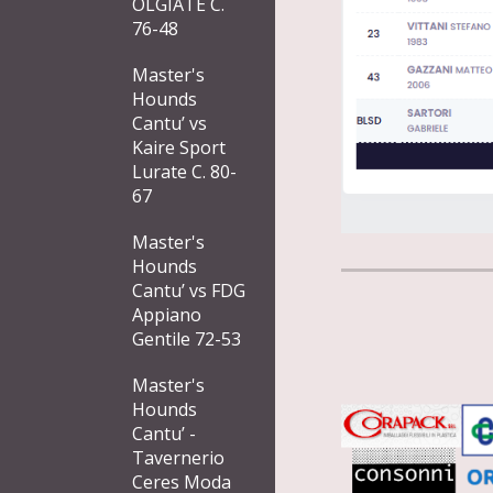
OLGIATE C.
76-48
Master's
Hounds
Cantu’ vs
Kaire Sport
Lurate C. 80-
67
Master's
Hounds
Cantu’ vs FDG
Appiano
Gentile 72-53
Master's
Hounds
Cantu’ -
Tavernerio
Ceres Moda