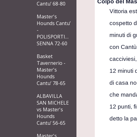
Colpo del Mas
Cantu’ 68-80
Vittoria e
Master's
Hounds Cantu’
cospetto d
-
minuti di 
POLISPORTIVA
SENNA 72-60
con Cantù 
Basket
cacciviesi
Tavernerio -
Master's
12 minuti d
Hounds
di casa no
Cantu’ 78-65
che manda a
ALBAVILLA
SAN MICHELE
12 punti, 
vs Master's
Hounds
detto la p
Cantu’ 56-65
Master's