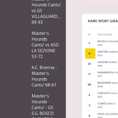
Hounds Cantu’
vs GS
VILLAGUARDIA
69-93
Master's
Hounds
Cantu’ vs ASD
LA SEZIONE
53-72
A.C. Brenna -
Master's
Hounds
Cantu’ 68-61
Master's
Hounds
Cantu’ - GS
S.G. BOSCO