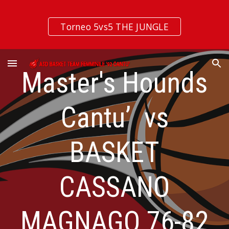
Skip to main content
Skip to navigation
Torneo 5vs5 THE JUNGLE
Master's Hounds
Cantu’ vs
BASKET
CASSANO
MAGNAGO 76-82